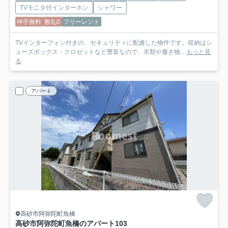
TVモニタ付インターホン
シャワー
仲手無料
敷礼0
フリーレント
TVインターフォン付きの、セキュリティに配慮した物件です。収納はシ
ューズボックス・クロゼットなど豊富なので、衣類や履き物...
もっと見
る
アパート
高砂市阿弥陀町魚橋
高砂市阿弥陀町魚橋のアパート
103