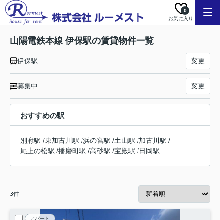
0
お気に入り
山陽電鉄本線 伊保駅の賃貸物件一覧
伊保駅
変更
募集中
変更
おすすめの駅
別府駅
/
東加古川駅
/
浜の宮駅
/
土山駅
/
加古川駅
/
尾上の松駅
/
播磨町駅
/
高砂駅
/
宝殿駅
/
日岡駅
3
件
アパート