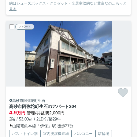
納はシューズボックス・クロゼット・全居室収納など豊富なの...
もっと
見る
アパート
高砂市阿弥陀町生石
高砂市阿弥陀町生石のアパート
204
4.9
万円
管理/共益費2,000円
2階 / 53.00㎡ / 2LDK /築29年
山陽電鉄本線「伊保」駅 徒歩27分
バス・トイレ別
室内洗濯機置場
バルコニー
駐輪場