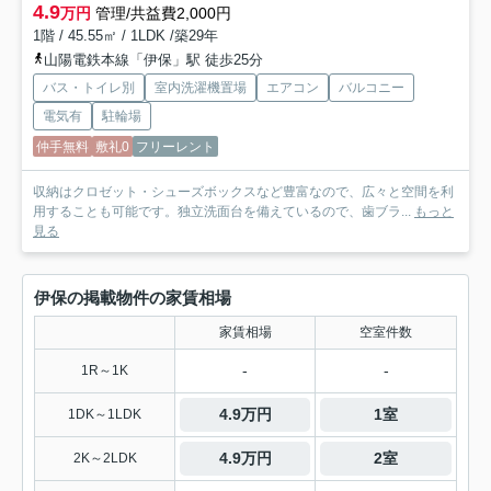
4.9
万円
管理/共益費2,000円
1階 / 45.55㎡ / 1LDK /築29年
山陽電鉄本線「伊保」駅 徒歩25分
バス・トイレ別
室内洗濯機置場
エアコン
バルコニー
電気有
駐輪場
仲手無料
敷礼0
フリーレント
収納はクロゼット・シューズボックスなど豊富なので、広々と空間を利
用することも可能です。独立洗面台を備えているので、歯ブラ...
もっと
見る
伊保の掲載物件の家賃相場
家賃相場
空室件数
-
-
1R～1K
4.9万円
1室
1DK～1LDK
4.9万円
2室
2K～2LDK