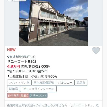
NEW
高砂市阿弥陀町生石
サニーコートⅡ
202
4.9
万円
管理/共益費2,000円
2階 / 53.83㎡ / 2LDK /築29年
山陽電鉄本線「伊保」駅 徒歩30分
バス・トイレ別
室内洗濯機置場
バルコニー
電気有
駐輪場
TVモニタ付インターホン
仲手無料
敷礼0
フリーレント
山陽本線宝殿駅周辺への引っ越しをお考えなら「サニーコートⅡ」。収