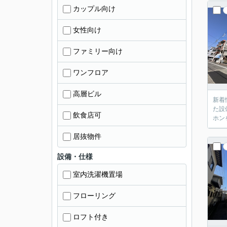
カップル向け
女性向け
ファミリー向け
ワンフロア
高層ビル
新着
た設
飲食店可
ホン
居抜物件
設備・仕様
室内洗濯機置場
フローリング
ロフト付き