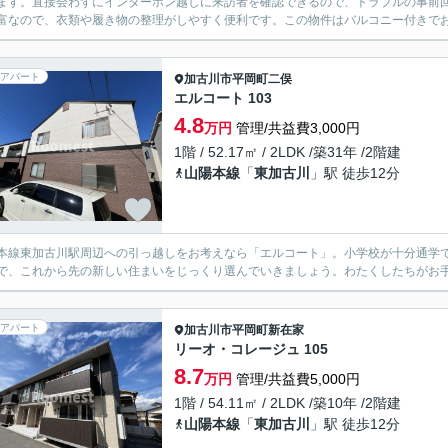
ます。直接会わずにインターホン越しに来訪者を確認できるので、トラブルの事前
富なので、衣類や履き物の整理がしやすく便利です。この物件はバルコニー付きでお
アパート
加古川市
平岡町二俣
エルコート 103
4.8
万円
管理/共益費3,000円
1階 / 52.17㎡ / 2LDK /築31年 /2階建
山陽本線
「
東加古川
」駅 徒歩12分
本線東加古川駅周辺への引っ越しをお考えなら「エルコート」。小学校が十分通学で
で、これから先の新しい住まいをじっくり選んでいきましょう。わたくしたちがお
アパート
加古川市
平岡町新在家
リーオ・コレージュ 105
8.7
万円
管理/共益費5,000円
1階 / 54.11㎡ / 2LDK /築10年 /2階建
山陽本線
「
東加古川
」駅 徒歩12分