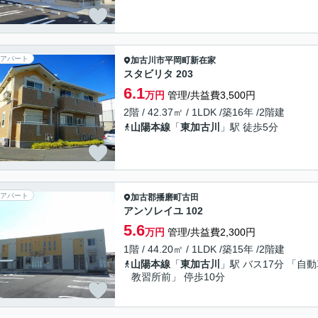
アパート
加古川市
平岡町新在家
スタビリタ 203
6.1
万円
管理/共益費3,500円
2階 / 42.37㎡ / 1LDK /築16年 /2階建
山陽本線
「
東加古川
」駅 徒歩5分
アパート
加古郡播磨町
古田
アンソレイユ 102
5.6
万円
管理/共益費2,300円
1階 / 44.20㎡ / 1LDK /築15年 /2階建
山陽本線
「
東加古川
」駅 バス17分 「自
教習所前」 停歩10分