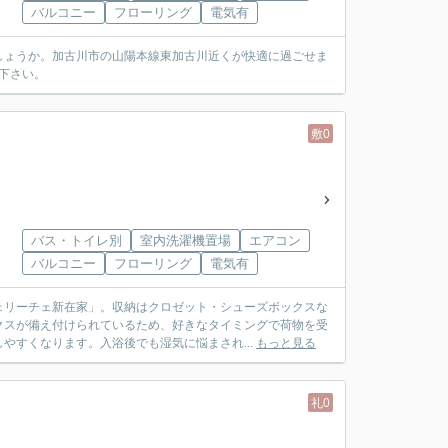
バルコニー
フローリング
電気有
しょうか。加古川市の山陽本線東加古川近くが快適に過ごせま
け下さい。
敷0
バス・トイレ別
室内洗濯機置場
エアコン
バルコニー
フローリング
電気有
ェリーチェ新在家」。収納はクロゼット・シューズボックスな
クスが備え付けられているため、好きなタイミングで荷物を受
やすくなります。入浴後でも湿気に悩まされ...
もっと見る
礼0