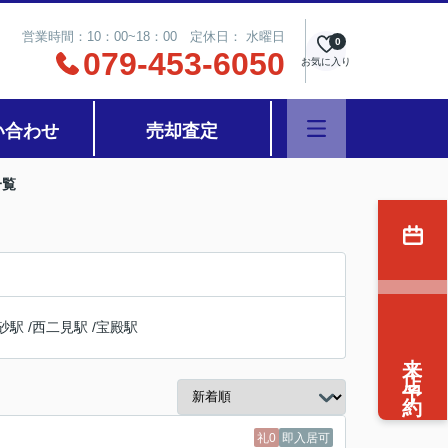
営業時間：10：00~18：00 定休日： 水曜日
0
079-453-6050
お気に入り
い合わせ
売却査定
一覧
砂駅
/
西二見駅
/
宝殿駅
来店予約
礼0
即入居可