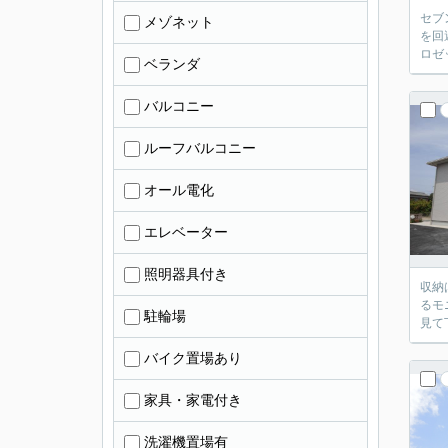
セブ
メゾネット
を回
ロゼ
ベランダ
バルコニー
ルーフバルコニー
オール電化
エレベーター
照明器具付き
収納
るモ
駐輪場
見て
バイク置場あり
家具・家電付き
洗濯機置場有