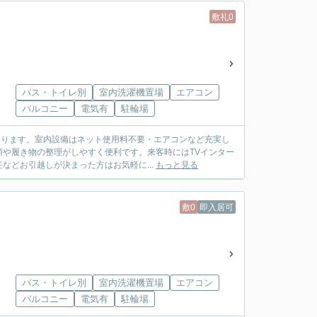
敷礼0
バス・トイレ別
室内洗濯機置場
エアコン
バルコニー
電気有
駐輪場
あります。室内設備はネット使用料不要・エアコンなど充実し
や履き物の整理がしやすく便利です。来客時にはTVインター
どお引越しが決まった方はお気軽に...
もっと見る
敷0
即入居可
バス・トイレ別
室内洗濯機置場
エアコン
バルコニー
電気有
駐輪場