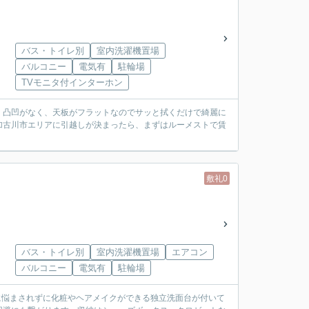
バス・トイレ別
室内洗濯機置場
バルコニー
電気有
駐輪場
TVモニタ付インターホン
。凸凹がなく、天板がフラットなのでサッと拭くだけで綺麗に
加古川市エリアに引越しが決まったら、まずはルーメストで賃
敷礼0
バス・トイレ別
室内洗濯機置場
エアコン
バルコニー
電気有
駐輪場
に悩まされずに化粧やヘアメイクができる独立洗面台が付いて