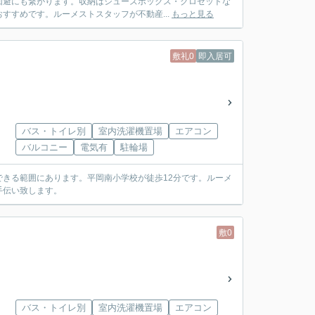
回避にも繋がります。収納はシューズボックス・クロゼットな
すすめです。ルーメストスタッフが不動産...
もっと見る
敷礼0
即入居可
バス・トイレ別
室内洗濯機置場
エアコン
バルコニー
電気有
駐輪場
きる範囲にあります。平岡南小学校が徒歩12分です。ルーメ
手伝い致します。
敷0
バス・トイレ別
室内洗濯機置場
エアコン