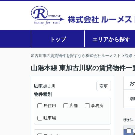
トップ
エリアから探す
加古川市の賃貸物件を探すなら株式会社ルーメスト
沿線
山陽本線 東加古川駅の賃貸物件一
お
東加古川
変更
物件種別
別
居住用
店舗
事務所
駐車場
65
件