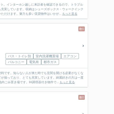
ント。インターホン越しに来訪者を確認できるので、トラブル
も充実しています。収納はシューズボックス・ウォークインク
ただけます。魅力も多い賃貸物件はいかが...
もっと見る
敷0
バス・トイレ別
室内洗濯機置場
エアコン
バルコニー
電気有
都市ガス
便利です。知らない人が来た時でも玄関を開ける必要がなくな
どが揃っており、とても充実しています。綺麗好きの方は一度
ごみ置き場です。IH調理器付き物件で...
もっと見る
敷0