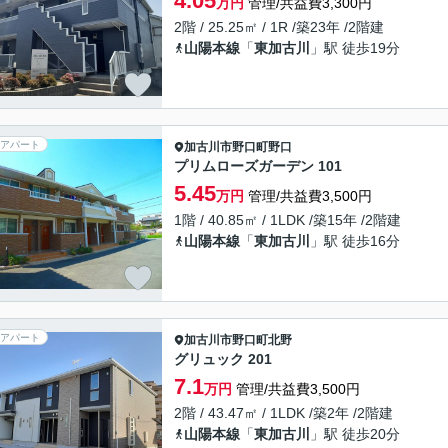
4.05
万円
管理/共益費3,300円
2階 / 25.25㎡ / 1R /築23年 /2階建
山陽本線
「
東加古川
」駅 徒歩19分
アパート
加古川市
野口町野口
プリムローズガーデン 101
5.45
万円
管理/共益費3,500円
1階 / 40.85㎡ / 1LDK /築15年 /2階建
山陽本線
「
東加古川
」駅 徒歩16分
アパート
加古川市
野口町北野
グリュック 201
7.1
万円
管理/共益費3,500円
2階 / 43.47㎡ / 1LDK /築2年 /2階建
山陽本線
「
東加古川
」駅 徒歩20分