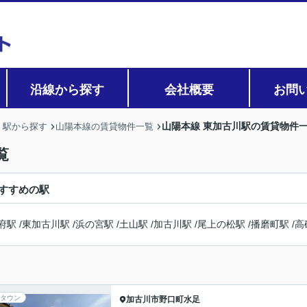
沿線から探す
会社概要
お問
山陽本線 東加古川駅の賃貸物件
・駅から探す
山陽本線の賃貸物件一覧
覧
すすめの駅
府駅
/
東加古川駅
/
浜の宮駅
/
土山駅
/
加古川駅
/
尾上の松駅
/
播磨町駅
/
高
タウン
加古川市
野口町水足