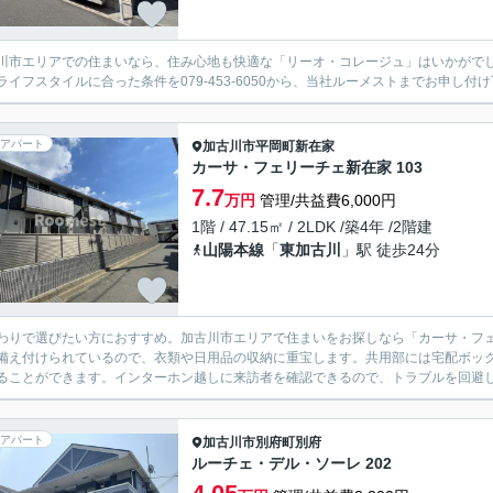
川市エリアでの住まいなら、住み心地も快適な「リーオ・コレージュ」はいかがで
ライフスタイルに合った条件を079-453-6050から、当社ルーメストまでお申し付
アパート
加古川市
平岡町新在家
カーサ・フェリーチェ新在家 103
7.7
万円
管理/共益費6,000円
1階 / 47.15㎡ / 2LDK /築4年 /2階建
山陽本線
「
東加古川
」駅 徒歩24分
わりで選びたい方におすすめ。加古川市エリアで住まいをお探しなら「カーサ・フ
備え付けられているので、衣類や日用品の収納に重宝します。共用部には宅配ボッ
ることができます。インターホン越しに来訪者を確認できるので、トラブルを回避し
アパート
加古川市
別府町別府
ルーチェ・デル・ソーレ 202