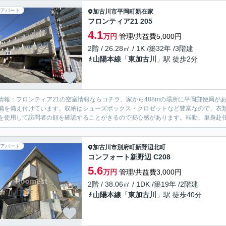
アパート
加古川市
平岡町新在家
フロンティア21 205
4.1
万円
管理/共益費5,000円
2階 / 26.28㎡ / 1K /築32年 /3階建
山陽本線
「
東加古川
」駅 徒歩2分
情報：フロンティア21の空室情報ならコチラ。家から488mの場所に平岡郵便局が
備を備え付けています。収納はシューズボックス・クロゼットなど豊富なので、衣類
を使用して訪問者の顔を確認することがきるので安心感があります。転勤、単身赴任な
アパート
加古川市
別府町新野辺北町
コンフォート新野辺 C208
5.6
万円
管理/共益費3,000円
2階 / 38.06㎡ / 1DK /築19年 /2階建
山陽本線
「
東加古川
」駅 徒歩40分