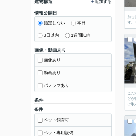
建物構造
追加する
情報公開日
加古
指定しない
本日
す。
3日以内
1週間以内
画像・動画あり
画像あり
動画あり
パノラマあり
こだ
どが
条件
け取
条件
ペット飼育可
ペット専用設備