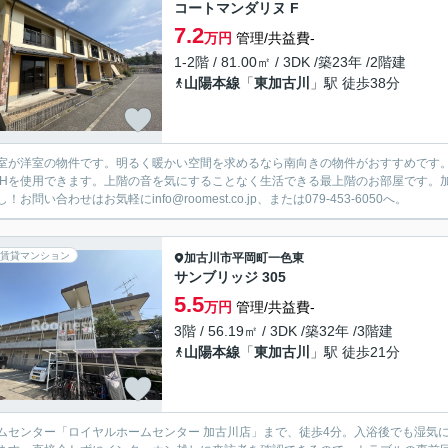
コートマンダリヌ F
7.2
万円
管理/共益費-
1-2階 / 81.00㎡ / 3DK /築23年 /2階建
山陽本線
「
東加古川
」駅 徒歩38分
室が洋室の物件です。明るく暖かい空間を求めるなら南向きの物件がおすすめです
IHを使用できます。上階の音を気にすることなく生活できる最上階のお部屋です。
！お問い合わせはお気軽にinfo@roomest.co.jp、または079-453-6050へ。
賃貸マンション
加古川市
平岡町一色東
サンブリッジ 305
5.5
万円
管理/共益費-
3階 / 56.19㎡ / 3DK /築32年 /3階建
山陽本線
「
東加古川
」駅 徒歩21分
ムセンター「ロイヤルホームセンター 加古川店」まで、徒歩4分。入浴後でも湿気