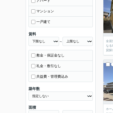
アパート
マンション
一戸建て
賃料
～
全居
なる
貸探し
敷金・保証金なし
礼金・敷引なし
共益費・管理費込み
築年数
面積
ホー