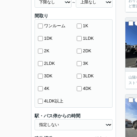
おり
～
ど豊
間取り
ワンルーム
1K
1DK
1LDK
2K
2DK
2LDK
3K
3DK
3LDK
山陽
スト
4K
4DK
4LDK以上
駅・バス停からの時間