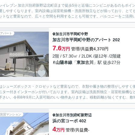
ンイレブン 加古川別府新野辺北町店まで徒歩5分と近場にコンビニがあるのもポイ
避しやすくなります。室内設備は浴室乾燥機・洗面所独立などが揃っており、とて
ットなど豊富なので、広々と空間を利用することも可能です。バルコニーをご活用い
アパート
加古川市
平岡町中野
加古川市平岡町中野のアパート 202
7.6
万円
管理/共益費4,370円
2階 / 57.30㎡ / 2LDK /築12年 /2階建
山陽本線
「
東加古川
」駅 徒歩27分
はシューズボックス・クロゼットなど豊富なので、衣類や履き物の整理がしやすく
ニター付きインターホンが付いております。室内設備は洗面所独立・浴室乾燥機な
下さい。令和8年9月に入居可能のいい物件ありますよ。移動距離が短くてすむ、敷地内
賃貸マンション
加古川市
別府町新野辺
浜の宮コーポ 402
4
万円
管理/共益費-