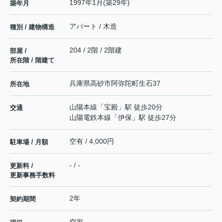
1997年1月(築29年)
築年月
アパート / 木造
種別 / 建物構造
204 / 2階 / 2階建
部屋 /
所在階 / 階建て
兵庫県
高砂市
阿弥陀町生石
37
所在地
山陽本線
「
宝殿
」駅 徒歩20分
交通
山陽電鉄本線
「
伊保
」駅 徒歩27分
空有 / 4,000円
駐車場 / 月額
- / -
更新料 /
更新事務手数料
2年
契約期間