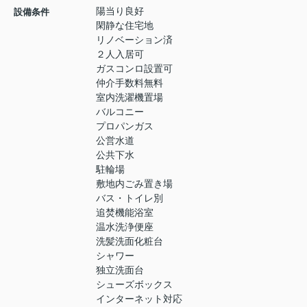
陽当り良好
設備条件
閑静な住宅地
リノベーション済
２人入居可
ガスコンロ設置可
仲介手数料無料
室内洗濯機置場
バルコニー
プロパンガス
公営水道
公共下水
駐輪場
敷地内ごみ置き場
バス・トイレ別
追焚機能浴室
温水洗浄便座
洗髪洗面化粧台
シャワー
独立洗面台
シューズボックス
インターネット対応