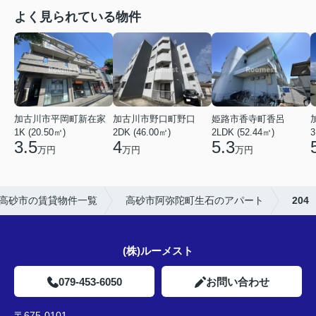
よく見られている物件
加古川市平岡町新在家
加古川市野口町野口
姫路市香寺町香呂
1K (20.50㎡)
2DK (46.00㎡)
2LDK (52.44㎡)
3
3.5
4
5.3
万円
万円
万円
高砂市の賃貸物件一覧
高砂市阿弥陀町生石のアパート
204
(株)ルーメスト
079-453-6050
お問い合わせ
〒675-0101