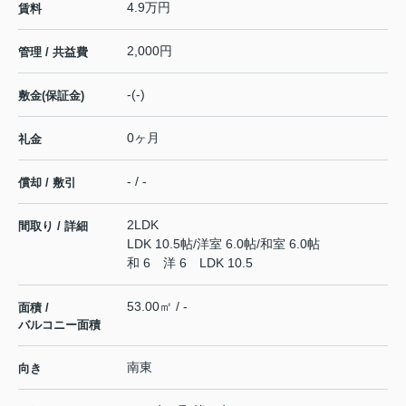
4.9万円
賃料
2,000円
管理 / 共益費
-(-)
敷金(保証金)
0ヶ月
礼金
- / -
償却 / 敷引
2LDK
間取り / 詳細
LDK 10.5帖
/
洋室 6.0帖
/
和室 6.0帖
和 6 洋 6 LDK 10.5
53.00㎡ / -
面積 /
バルコニー面積
南東
向き