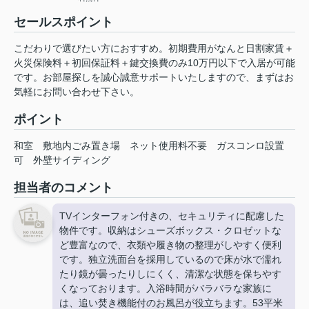
セールスポイント
こだわりで選びたい方におすすめ。初期費用がなんと日割家賃＋
火災保険料＋初回保証料＋鍵交換費のみ10万円以下で入居が可能
です。お部屋探しを誠心誠意サポートいたしますので、まずはお
気軽にお問い合わせ下さい。
ポイント
和室
敷地内ごみ置き場
ネット使用料不要
ガスコンロ設置
可
外壁サイディング
担当者のコメント
TVインターフォン付きの、セキュリティに配慮した
物件です。収納はシューズボックス・クロゼットな
ど豊富なので、衣類や履き物の整理がしやすく便利
です。独立洗面台を採用しているので床が水で濡れ
たり鏡が曇ったりしにくく、清潔な状態を保ちやす
くなっております。入浴時間がバラバラな家族に
は、追い焚き機能付のお風呂が役立ちます。53平米