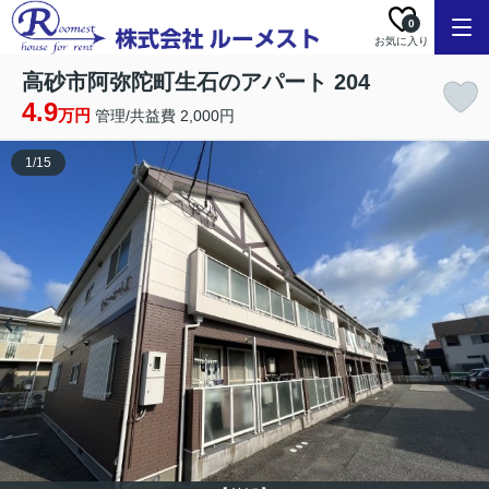
0
お気に入り
高砂市阿弥陀町生石のアパート 204
4.9
万円
管理/共益費 2,000円
1
/
15