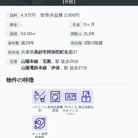
【外観】
4.9万円 管理/共益費 2,000円
賃料
-
0ヶ月
敷金
礼金
53.00㎡
2LDK
面積
間取り
築29年
2階/2階建
築年数
所在階
兵庫県
高砂市
阿弥陀町生石
37
所在地
山陽本線
「
宝殿
」駅 徒歩20分
交通
山陽電鉄本線
「
伊保
」駅 徒歩27分
物件の特徴
バストイレ
室内洗濯機
TVモニタ
独立洗面台
別
置場
付きインタ
ーホン
ネット使用
料無料