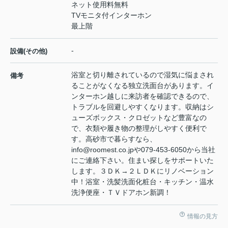
ネット使用料無料
TVモニタ付インターホン
最上階
-
設備(その他)
浴室と切り離されているので湿気に悩まされ
備考
ることがなくなる独立洗面台があります。イ
ンターホン越しに来訪者を確認できるので、
トラブルを回避しやすくなります。収納はシ
ューズボックス・クロゼットなど豊富なの
で、衣類や履き物の整理がしやすく便利で
す。高砂市で暮らすなら、
info@roomest.co.jpや079-453-6050から当社
にご連絡下さい。住まい探しをサポートいた
します。３ＤＫ→２ＬＤＫにリノベーション
中！浴室・洗髪洗面化粧台・キッチン・温水
洗浄便座・ＴＶドアホン新調！
情報の見方