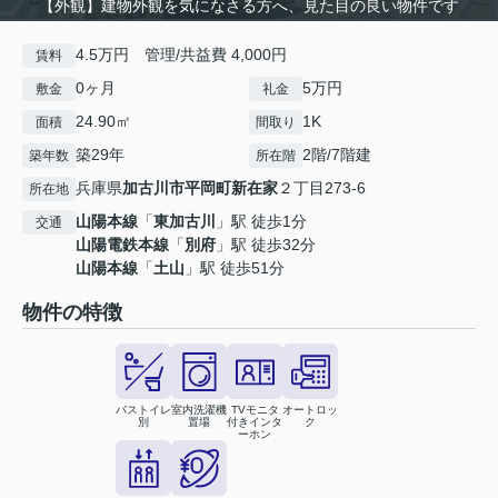
【外観】建物外観を気になさる方へ、見た目の良い物件です
4.5万円 管理/共益費 4,000円
賃料
0ヶ月
5万円
敷金
礼金
24.90㎡
1K
面積
間取り
築29年
2階/7階建
築年数
所在階
兵庫県
加古川市
平岡町新在家
２丁目273-6
所在地
山陽本線
「
東加古川
」駅 徒歩1分
交通
山陽電鉄本線
「
別府
」駅 徒歩32分
山陽本線
「
土山
」駅 徒歩51分
物件の特徴
バストイレ
室内洗濯機
TVモニタ
オートロッ
別
置場
付きインタ
ク
ーホン