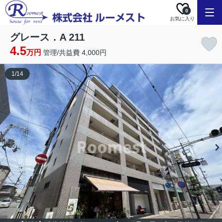
0
お気に入り
グレース．A 211
4.5
万円
管理/共益費 4,000円
1
/
14