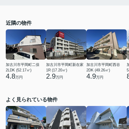
近隣の物件
加古川市平岡町二俣
加古川市平岡町新在家
加古川市平岡町西谷
2LDK (52.17㎡)
1R (17.20㎡)
2DK (49.26㎡)
5
4.8
2.9
4.9
万円
万円
万円
よく見られている物件