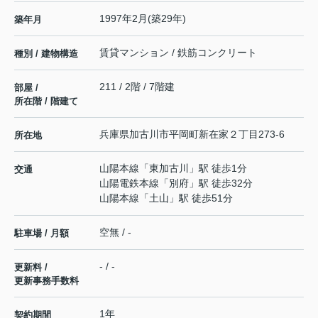
1997年2月(築29年)
築年月
賃貸マンション / 鉄筋コンクリート
種別 / 建物構造
211 / 2階 / 7階建
部屋 /
所在階 / 階建て
兵庫県
加古川市
平岡町新在家
２丁目273-6
所在地
山陽本線
「
東加古川
」駅 徒歩1分
交通
山陽電鉄本線
「
別府
」駅 徒歩32分
山陽本線
「
土山
」駅 徒歩51分
空無 / -
駐車場 / 月額
- / -
更新料 /
更新事務手数料
1年
契約期間