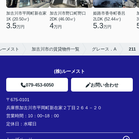
加古川市平岡町新在家
加古川市野口町野口
姫路市香寺町香呂
1K (20.50㎡)
2DK (46.00㎡)
2LDK (52.44㎡)
3
3.5
4
5.3
万円
万円
万円
ルーメスト
加古川市の賃貸物件一覧
グレース．A
211
(株)ルーメスト
079-453-6050
お問い合わせ
〒675-0101
兵庫県加古川市平岡町新在家２丁目２６４－２０
営業時間：
10：00~18：00
定休日：
水曜日