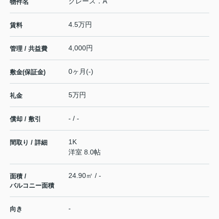
グレース．A
物件名
4.5万円
賃料
4,000円
管理 / 共益費
0ヶ月(-)
敷金(保証金)
5万円
礼金
- / -
償却 / 敷引
1K
間取り / 詳細
洋室 8.0帖
24.90㎡ / -
面積 /
バルコニー面積
-
向き